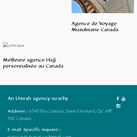
Agence de Voyage
Musulmane Canada
Meilleure agence Hajj
personnalisée au Canada
An Umrah agency nearby
Address :
6345 Bd Couture, Saint-Léonard, QC H1P
3J5, Canada
E-mail Specific request :