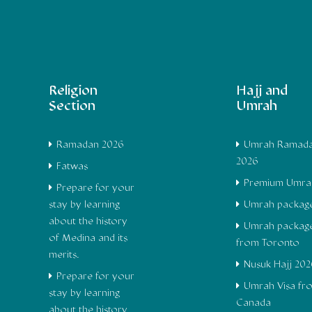
Religion
Hajj and
Section
Umrah
Ramadan 2026
Umrah Ramad
2026
Fatwas
Premium Umra
Prepare for your
stay by learning
Umrah packag
about the history
Umrah packag
of Medina and its
from Toronto
merits.
Nusuk Hajj 202
Prepare for your
Umrah Visa fr
stay by learning
Canada
about the history