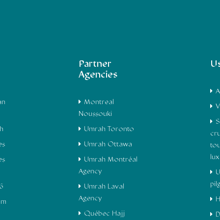
Partner
Us
Agencies
A
an
Montreal
V
Noussouki
S
h
Umrah Toronto
cru
es
Umrah Ottawa
to
lu
es
Umrah Montréal
Agency
U
pi
6
Umrah Laval
Agency
H
om
Québec Hajj
D