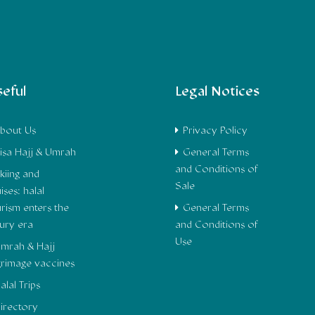
eful
Legal Notices
bout Us
Privacy Policy
isa Hajj & Umrah
General Terms
and Conditions of
kiing and
Sale
ises: halal
urism enters the
General Terms
xury era
and Conditions of
Use
mrah & Hajj
lgrimage vaccines
alal Trips
irectory