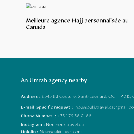
Meilleure agence Hajj personnalisée au
Canada
An Umrah agency nearby
Address :
6345 Bd Couture, Saint-Léonard, QC H1P 3J5,
E-mail Specific request :
noussouki.travel.ca@gmail.c
Phone Number :
+33 1 79 36 01 66
Instagram :
Noussoukitravel.ca
LinkdIn :
Noussoukitravel.com