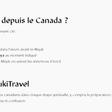
depuis le Canada ?
oment clé :
dans l’avion avant le Miqat
iya
au moment indiqué
u Miqat ou suivez les annonces à bord
kiTravel
s canadiens dans chaque étape spirituelle, y compris la préparation 
ess ni confusion.