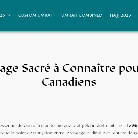
025
CUSTOM UMRAH
UMRAH COMBINED
HAJJ 2026
sage Sacré à Connaître pou
Canadiens
st essentiel de connaître un terme que tout pèlerin doit maîtriser :
le M
que le point de transition entre le voyage ordinaire et l’entrée dans 