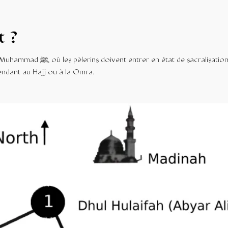
t ?
est un lieu géographique fixé par le Prophète Muhammad ﷺ, où les pèlerins doivent entrer en état de sacralisatio
rendant au Hajj ou à la Omra.