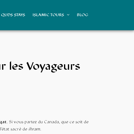
QUDS STAYS
ISLAMIC TOURS
BLOG
r les Voyageurs
iqat
. Si vous partez du Canada, que ce soit de
l’état sacré de
ihram
.