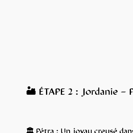
🏜️ ÉTAPE 2 : Jordanie –
🏛️ Pétra : Un joyau creusé dans