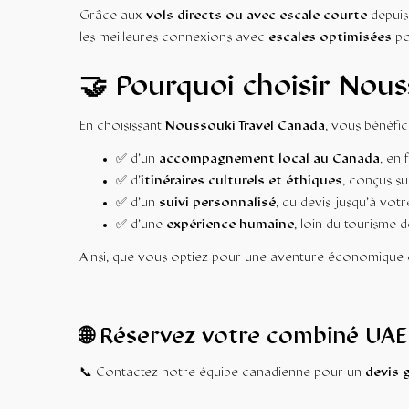
Grâce aux
vols directs ou avec escale courte
depui
les meilleures connexions avec
escales optimisées
po
🤝 Pourquoi choisir Nous
En choisissant
Noussouki Travel Canada
, vous bénéfic
✅ d’un
accompagnement local au Canada
, en 
✅ d’
itinéraires culturels et éthiques
, conçus s
✅ d’un
suivi personnalisé
, du devis jusqu’à vot
✅ d’une
expérience humaine
, loin du tourisme 
Ainsi, que vous optiez pour une aventure économique o
🌐 Réservez votre combiné UAE
📞 Contactez notre équipe canadienne pour un
devis 