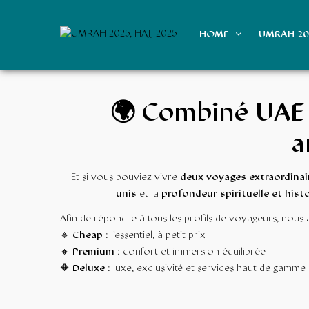
HOME
UMRAH 2
🌍 Combiné UAE &
a
Et si vous pouviez vivre
deux voyages extraordinair
unis
et la
profondeur spirituelle et hist
Afin de répondre à tous les profils de voyageurs, nou
🔹
Cheap
: l’essentiel, à petit prix
🔸
Premium
: confort et immersion équilibrée
🔶
Deluxe
: luxe, exclusivité et services haut de gamme