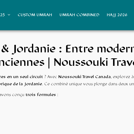
025
CUSTOM UMRAH
UMRAH COMBINED
HAJJ 2026
 Jordanie : Entre modern
nciennes | Noussouki Trav
es en un seul circuit
? Avec
Noussouki Travel Canada
, explorez à 
orique de la Jordanie
. Ce combiné unique vous plonge dans deux uni
s avons conçu
trois formules
: