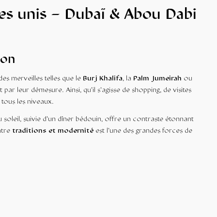
bes unis – Dubaï & Abou Dabi
ion
 des merveilles telles que le
Burj Khalifa
, la
Palm Jumeirah
ou
r leur démesure. Ainsi, qu’il s’agisse de shopping, de visites
 tous les niveaux.
 soleil, suivie d’un dîner bédouin, offre un contraste étonnant
ntre
traditions et modernité
est l’une des grandes forces de