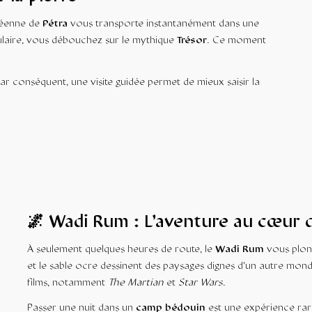
atéenne de
Pétra
vous transporte instantanément dans une
ulaire, vous débouchez sur le mythique
Trésor
. Ce moment
ar conséquent, une visite guidée permet de mieux saisir la
🌌 Wadi Rum : L’aventure au cœur 
À seulement quelques heures de route, le
Wadi Rum
vous plong
et le sable ocre dessinent des paysages dignes d’un autre mond
films, notamment
The Martian
et
Star Wars
.
Passer une nuit dans un
camp bédouin
est une expérience rar