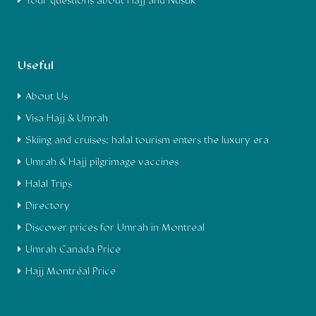
Your questions about Hajj and Nusuk
Useful
About Us
Visa Hajj & Umrah
Skiing and cruises: halal tourism enters the luxury era
Umrah & Hajj pilgrimage vaccines
Halal Trips
Directory
Discover prices for Umrah in Montreal
Umrah Canada Price
Hajj Montréal Price