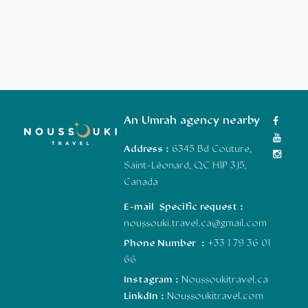
An Umrah agency nearby
Address :
6345 Bd Couture,
Saint-Léonard, QC H1P 3J5,
Canada
E-mail Specific request :
noussouki.travel.ca@gmail.com
Phone Number :
+33 1 79 36 01
66
Instagram :
Noussoukitravel.ca
LinkdIn :
Noussoukitravel.com