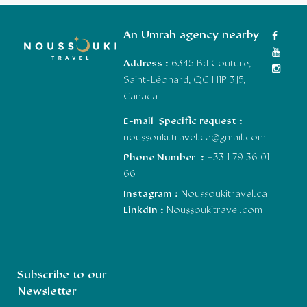
An Umrah agency nearby
Address :
6345 Bd Couture,
Saint-Léonard, QC H1P 3J5,
Canada
E-mail Specific request :
noussouki.travel.ca@gmail.com
Phone Number :
+33 1 79 36 01
66
Instagram :
Noussoukitravel.ca
LinkdIn :
Noussoukitravel.com
Subscribe to our
Newsletter